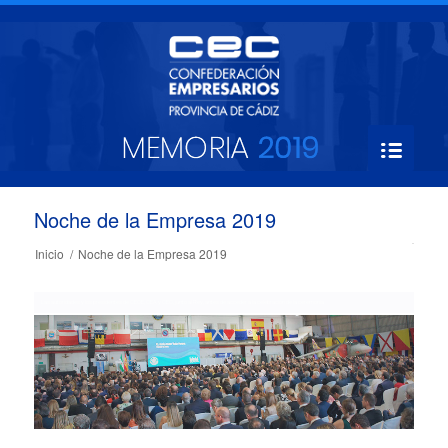
Noche de la Empresa 2019
Inicio
/
Noche de la Empresa 2019
Las autoridades y los presidentes de CEOE, CEA y CEC, junto al Rey, antes de acceder a la celebración de la ceremonia
Aspecto de