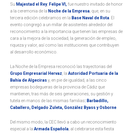
Su
Majestad el Rey
,
Felipe VI,
fue nuestro invitado de honor
a la ceremonia de la
Noche de la Empresa
, que, en su
tercera edición celebramos en la
Base Naval de Rota
. El
evento congregó a un millar de asistentes alrededor del
reconocimiento a la importancia que tienen las empresas de
cara a la mejora de la sociedad, la generación de empleo,
riqueza y valor, así como las instituciones que contribuyen
al desarrollo económico.
La Noche de la Empresa reconoció las trayectorias del
Grupo Empresarial Hervaz
, la
Autoridad Portuaria de la
Bahía de Algeciras
y, en pie de igualdad, a las cinco
empresas bodegueras de la provincia de Cádiz que
mantienen, tras más de seis generaciones, su gestión y
tutela en manos de las mismas familias
: Barbadillo,
Caballero, Delgado Zuleta, González Byass y Osborne
.
Del mismo modo, la CEC llevó a cabo un reconocimiento
especial a la
Armada Española
, al celebrarse esta fiesta