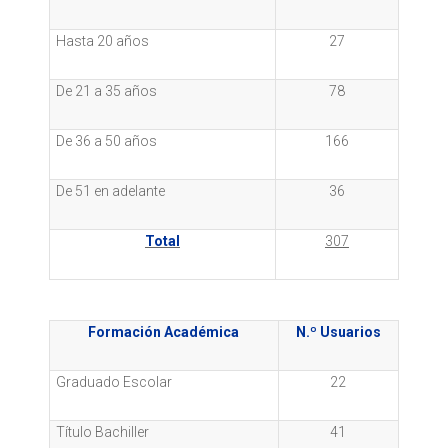
Hasta 20 años
27
De 21 a 35 años
78
De 36 a 50 años
166
De 51 en adelante
36
Total
307
Formación Académica
N.º Usuarios
Graduado Escolar
22
Título Bachiller
41